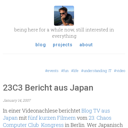
being here for a while now, still interested in
everything
blog
projects
about
#events
#fun
#life
#understanding: IT
#video
23C3 Bericht aus Japan
January 14, 2007
In einer Videonachlese berichtet
Blog TV aus
Japan
mit
fünf kurzen Filmem
vom
23. Chaos
Computer Club Kongress
in Berlin. Wer Japanisch